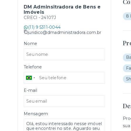
Cô
DM Adminsitradora de Bens e
Imóveis
8 
CRECI -
24107J
(11) 9 5311-0044
juridico@dmadministradora.com.br
Pr
Nome
B
Telefone
Fa
S
E-mail
De
Mensagem
Pro
sua