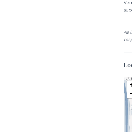
Vem
suc
As 
res
Lo