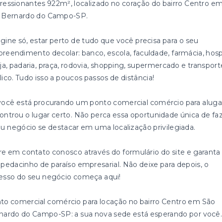
ressionantes 922m², localizado no coração do bairro Centro e
 Bernardo do Campo-SP.
gine só, estar perto de tudo que você precisa para o seu
reendimento decolar: banco, escola, faculdade, farmácia, hospi
eja, padaria, praça, rodovia, shopping, supermercado e transport
lico. Tudo isso a poucos passos de distância!
você está procurando um ponto comercial comércio para aluga
ontrou o lugar certo. Não perca essa oportunidade única de fa
eu negócio se destacar em uma localização privilegiada.
re em contato conosco através do formulário do site e garanta
 pedacinho de paraíso empresarial. Não deixe para depois, o
esso do seu negócio começa aqui!
to comercial comércio para locação no bairro Centro em São
nardo do Campo-SP: a sua nova sede está esperando por você