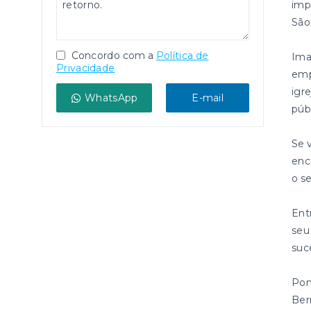
imp
São
Concordo com a
Política de
Ima
Privacidade
emp
igr
WhatsApp
E-mail
púb
Se 
enc
o s
Ent
seu
suc
Pon
Ber