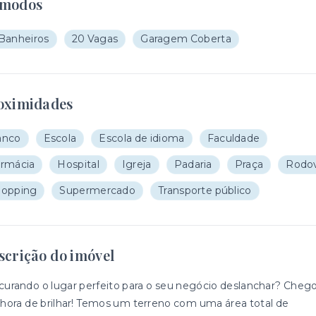
modos
Banheiros
20 Vagas
Garagem Coberta
oximidades
anco
Escola
Escola de idioma
Faculdade
rmácia
Hospital
Igreja
Padaria
Praça
Rodov
hopping
Supermercado
Transporte público
scrição do imóvel
curando o lugar perfeito para o seu negócio deslanchar? Cheg
 hora de brilhar! Temos um terreno com uma área total de