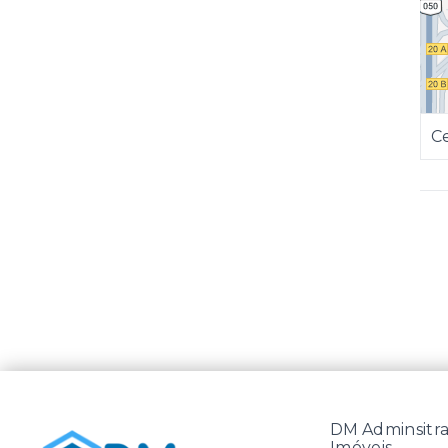
C
DM Adminsitra
Imóveis